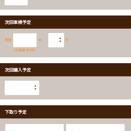
次回車検予定
西暦
年
月
(半角数字4桁)
次回購入予定
下取り予定