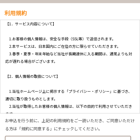
利用規約
【1．サービス内容について】
1.お客様の個人情報は、安全な手段（SSL等）で送信されます。
2.本サービスは、日本国内にご在住の方に限らせていただきます。
3.春季・夏季・年末年始など当社が長期連休に入る期間は、通常よりも対
応が遅れる場合がございます。
【2．個人情報の取扱について】
1.当社ホームページ上に掲示する「プライバシー・ポリシー」に基づき、
適切に取り扱うものとします。
2.当社が取得したお客様の個人情報は、以下の目的で利用させていただき
ます。
お申込を行う前に、上記の利用規約をご一読いただき、ご同意いただけ
(1)お客様リクエストに対応するにあたって問題が発生した場合の確認・
る方は「規約に同意する」にチェックしてください。
連絡
(2)お客様から照会があった場合のリクエスト情報の確認