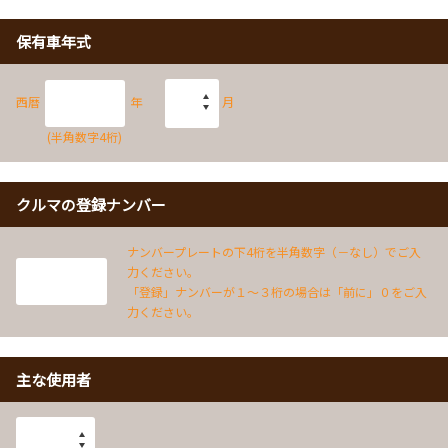
保有車年式
西暦
年
月
(半角数字4桁)
クルマの登録ナンバー
ナンバープレートの下4桁を半角数字（－なし）でご入
力ください。
「登録」ナンバーが１～３桁の場合は「前に」０をご入
力ください。
主な使用者