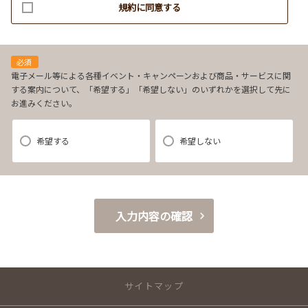
規約に同意する
(3)お客様に不利益を与えないために行う、お客様に対する迅速なご連絡
（電子メール、電話、郵送によるご連絡）
(4)当社で取り扱っている商品・サービスなどに関する営業上のご案内
(5)商品の企画・開発あるいはお客様満足向上策などの検討のためのお客
必須
様アンケート調査の実施
電子メール等による各種イベント・キャンペーンおよび商品・サービスに関
する案内について、「希望する」「希望しない」のいずれかを選択して先に
お進みください。
【3．推奨環境について】
1.当社の推奨するインターネット環境にてお申込みをお願いします。推奨
希望する
希望しない
以外の環境によって発生した情報の不備や
それに伴う連絡の不徹底については責任を負いかねますので、あらかじ
めご了承ください。
なお、不具合の生じたデータについてはお客様にお断り無く削除させて
入力内容の確認
いただく場合がございます。
※推奨環境についてはTOYOTAメーカーサイト「ご利用にあたって」を
参照ください。
サイトマップ
【4．規約について】