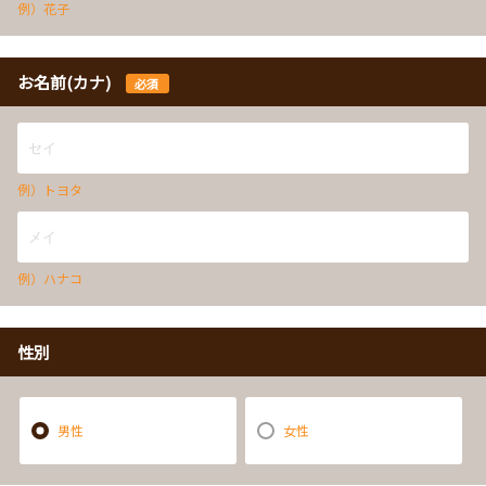
例）花子
お名前(カナ)
必須
例）トヨタ
例）ハナコ
性別
男性
女性