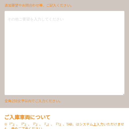
追加要望やお問合わせ等、ご記入ください。
全角250文字以内でご入力ください。
ご入庫車両について
※『”』、『"』、『'』、『,』、『?』、TAB、はシステム上入力いただけませ
ん。予めご了承ください。