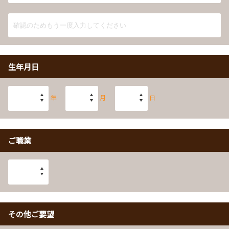
生年月日
年
月
日
ご職業
その他ご要望