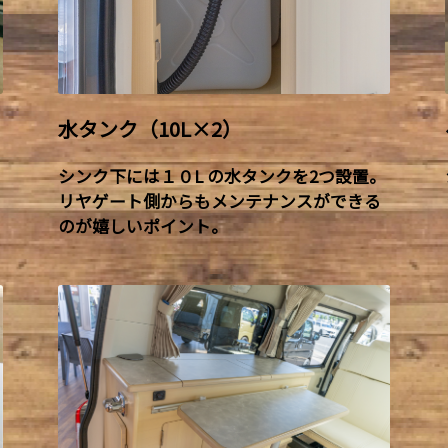
水タンク（10L×2）
シンク下には１０L の水タンクを2つ設置。
リヤゲート側からもメンテナンスができる
のが嬉しいポイント。