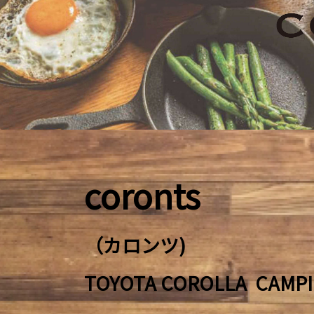
coronts
（カロンツ)
TOYOTA COROLLA CAMP