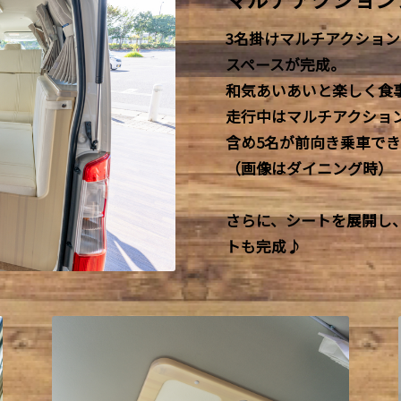
3名掛けマルチアクショ
スペースが完成。
和気あいあいと楽しく食
走行中はマルチアクショ
含め5名が前向き乗車でき
（画像はダイニング時）
さらに、シートを展開し
トも完成♪