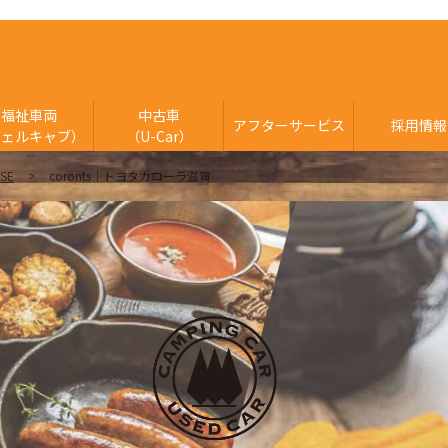
福祉車両
中古車
アフターサービス
採用情報
ウェルキャブ）
（U-Car）
ASE
coronts｜トヨタカローラ滋賀