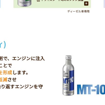
+
ディーゼル車専用
)
添加剤で、エンジンに注入
ことで
を形成
します。
低減
させ
に繰り返すエンジンを守