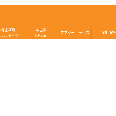
福祉車両
中古車
アフターサービス
採用情報
ウェルキャブ）
（U-Car）