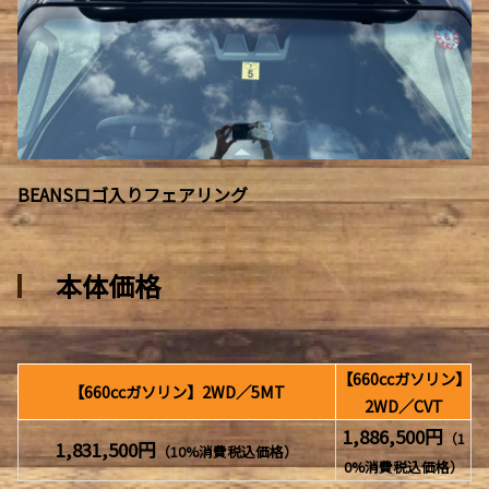
BEANSロゴ入りフェアリング
本体価格
【660ccガソリン】
【660ccガソリン】2WD／5MT
2WD／CVT
1,886,500円
（1
1,831,500円
（10%消費税込価格）
0%消費税込価格）