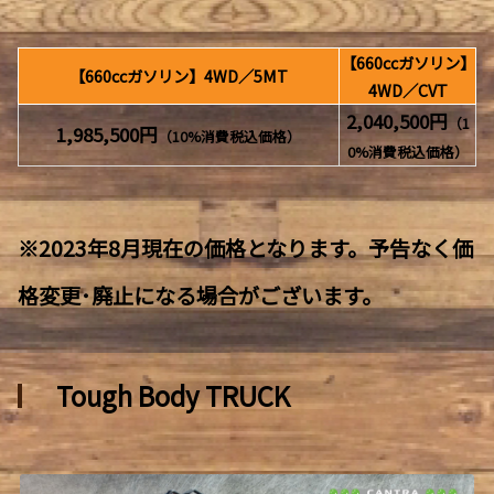
【660ccガソリン】
【660ccガソリン】4WD／5MT
4WD／CVT
2,040,500円
（1
1,985,500円
（10%消費税込価格）
0%消費税込価格）
※2023年8月現在の価格となります。予告なく価
格変更･廃止になる場合がございます。
Tough Body TRUCK