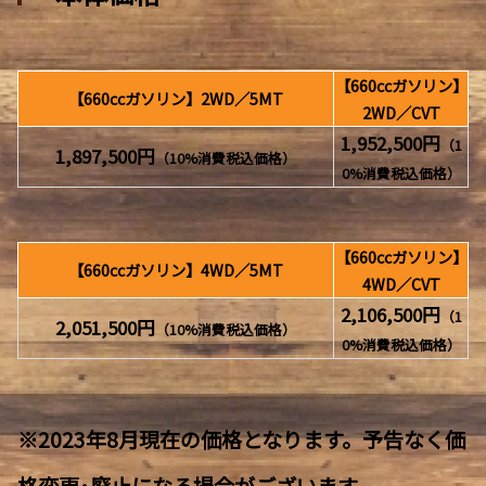
【660ccガソリン】
【660ccガソリン】2WD／5MT
2WD／CVT
1,952,500円
（1
1,897,500円
（10%消費税込価格）
0%消費税込価格）
【660ccガソリン】
【660ccガソリン】4WD／5MT
4WD／CVT
2,106,500円
（1
2,051,500円
（10%消費税込価格）
0%消費税込価格）
※2023年8月現在の価格となります。予告なく価
格変更･廃止になる場合がございます。