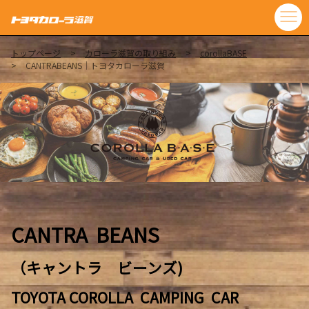
トップページ
カローラ滋賀の取り組み
corollaBASE
CANTRABEANS｜トヨタカローラ滋賀
CANTRA BEANS
（キャントラ ビーンズ)
TOYOTA COROLLA CAMPING CAR