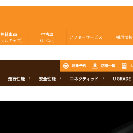
福祉車両
中古車
アフターサービス
採用情報
ウェルキャブ）
（U-Car）
試乗予約
店舗一覧
走行性能
安全性能
コネクティッド
U GRADE