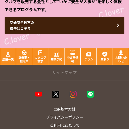
クルマを販売する会社として”いかに安全が大事か”を楽しく体験
できるプログラムです。
交通安全教室の
様子はコチラ
試乗車・
カタログ
中古車情
お問い合
店舗一覧
商談予約
チラシ
買取り
展示車
請求
報
わせ
サイトマップ
店舗のご案内
店舗一覧
高島サービスステーション
CSR基本方針
堅田店/COROLLA B･A･S･E 堅田店
プライバシーポリシー
西大津店
ご利用にあたって
大津店