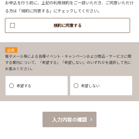
お申込を行う前に、上記の利用規約をご一読いただき、ご同意いただけ
ます。
る方は「規約に同意する」にチェックしてください。
(1)お客様リクエストに対応するにあたって問題が発生した場合の確認・
連絡
規約に同意する
(2)お客様から照会があった場合のリクエスト情報の確認
(3)お客様に不利益を与えないために行う、お客様に対する迅速なご連絡
（電子メール、電話、郵送によるご連絡）
(4)当社で取り扱っている商品・サービスなどに関する営業上のご案内
必須
(5)商品の企画・開発あるいはお客様満足向上策などの検討のためのお客
電子メール等による各種イベント・キャンペーンおよび商品・サービスに関
する案内について、「希望する」「希望しない」のいずれかを選択して先に
様アンケート調査の実施
お進みください。
【3．推奨環境について】
希望する
希望しない
1.当社の推奨するインターネット環境にてお申込みをお願いします。推奨
以外の環境によって発生した情報の不備や
それに伴う連絡の不徹底については責任を負いかねますので、あらかじ
めご了承ください。
入力内容の確認
なお、不具合の生じたデータについてはお客様にお断り無く削除させて
いただく場合がございます。