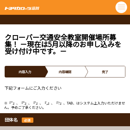
クローバー交通安全教室開催場所募
集！ －現在は5月以降のお申し込みを
受け付け中です。－
内容入力
内容確認
完了
下記フォームにご入力ください
※『”』、『"』、『'』、『,』、『?』、TAB、はシステム上入力いただけませ
ん。予めご了承ください。
団体名
必須