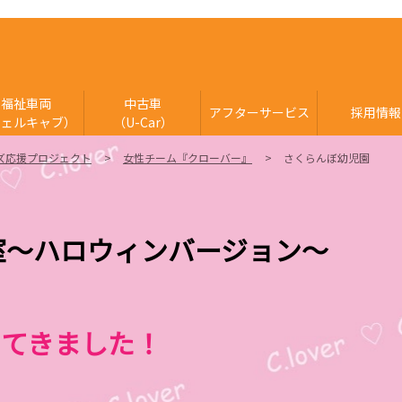
福祉車両
中古車
アフターサービス
採用情報
ウェルキャブ）
（U-Car）
ズ応援プロジェクト
女性チーム『クローバー』
さくらんぼ幼児園
室～ハロウィンバージョン～
ってきました！