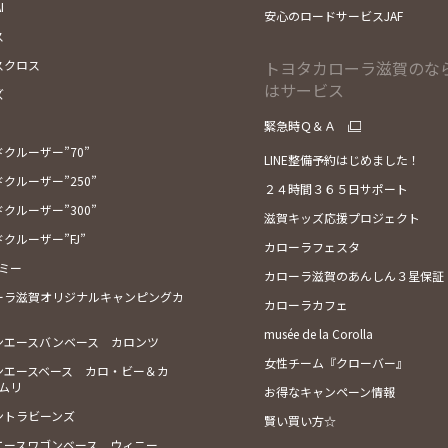
I
安心のロードサービスJAF
ス
スクロス
トヨタカローラ滋賀のな
はサービス
ズ
緊急時Ｑ＆Ａ
クルーザー”70”
LINE整備予約はじめました！
クルーザー”250”
２４時間３６５日サポート
クルーザー”300”
滋賀キッズ応援プロジェクト
クルーザー”FJ”
カローラフェスタ
ミー
カローラ滋賀のあんしん３星保証
ーラ滋賀オリジナルキャンピングカ
カローラカフェ
musée de la Corolla
ンエースバンベース カロンツ
女性チーム『クローバー』
ンエースベース カロ・ビー＆カ
ツムリ
お得なキャンペーン情報
ントラビーンズ
賢い買い方☆
エースワゴンベース ウィニー