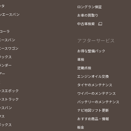
ンタ
ロングラン保証
ンエースバン
お車の買取り
中古車検索
カローラ
アフターサービス
エースバン
エースワゴン
お得な整備パック
ラックス
車検
ランダー
定期点検
アー
エンジンオイル交換
X
タイヤのメンテナンス
シスエポック
ワイパーのメンテナンス
シストラック
バッテリーのメンテナンス
シスバン
ナビ地図ソフト更新
ウス
おすすめ商品・情報
ボックス
板金