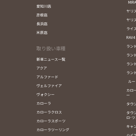
MIRA
愛知川店
ヤリ
彦根店
ヤリ
長浜店
ライ
米原店
RAV4
ランド
取り扱い車種
ランド
新車ニュース一覧
ランド
アクア
ランド
アルファード
ルー
ヴェルファイア
カロ
ヴォクシー
ー
カローラ
タウ
カローラクロス
タウ
ロ･
カローラスポーツ
キャ
カローラツーリング
ハイ