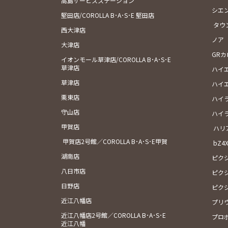
高島サービスステーション
シエ
堅田店/COROLLA B･A･S･E 堅田店
タウ
西大津店
ノア
大津店
GR
イオンモール草津店/COROLLA B･A･S･E
草津店
ハイ
草津店
ハイ
栗東店
ハイ
守山店
ハイ
甲賀店
ハリ
甲賀店2号館／COROLLA B･A･S･E甲賀
bZ4
湖南店
ピク
八日市店
ピク
日野店
ピク
近江八幡店
プリ
近江八幡店2号館／COROLLA B･A･S･E
プロ
近江八幡