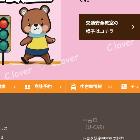
です。
交通安全教室の
様子はコチラ
請求
商談予約
中古車情報
チラ
中古車
（U-CAR）
ヤリス
od
トヨタ認定中古車の魅力