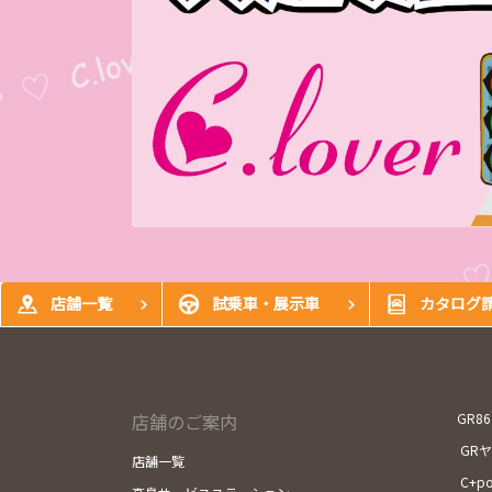
店舗一覧
試乗車・展示車
カタログ
店舗のご案内
GR86
GR
店舗一覧
C+p