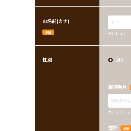
お名前(カナ)
必須
例）トヨタ
性別
男性
郵便番号
例）12345
住所
必須