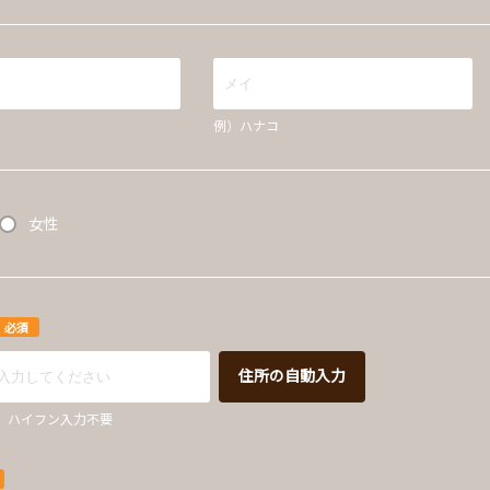
例）ハナコ
女性
必須
住所の自動入力
67 ハイフン入力不要