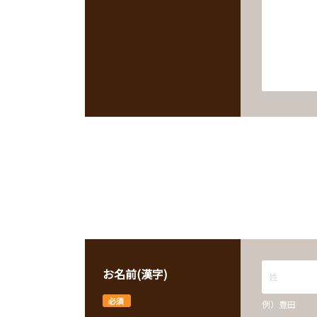
ご連絡先
※『”』、『"』、『'』、『,』、『?』、TAB、はシステ
お名前(漢字)
必須
例）豊田