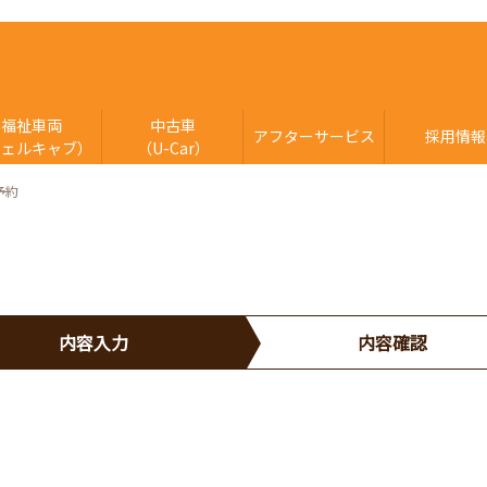
福祉車両
中古車
アフターサービス
採用情報
ウェルキャブ）
（U-Car）
予約
内容入力
内容確認