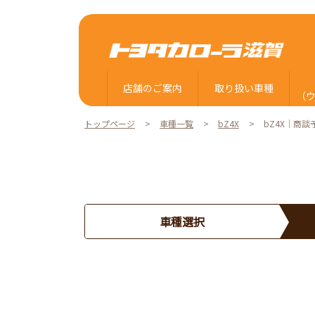
店舗のご案内
取り扱い車種
（
トップページ
車種一覧
bZ4X
bZ4X｜商談
商談予約
車種選択
下記フォームにご入力ください。
ご希望車種