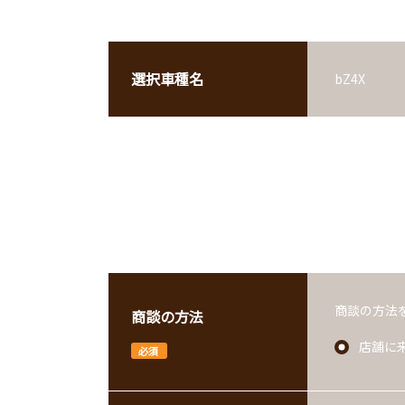
※『”』、『"』、『'』、『,』、『?』、TAB、はシステ
選択車種名
bZ4X
商談予約
※『”』、『"』、『'』、『,』、『?』、TAB、はシステ
商談の方法
商談の方法
店舗に
必須