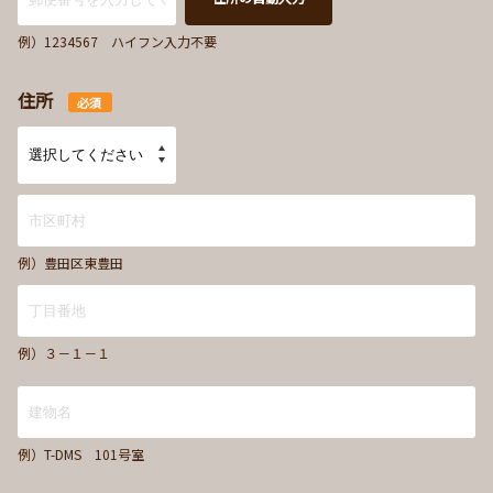
例）1234567 ハイフン入力不要
住所
必須
例）豊田区東豊田
例）３－１－１
例）T-DMS 101号室