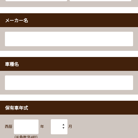
メーカー名
車種名
保有車年式
西暦
年
月
(半角数字4桁)