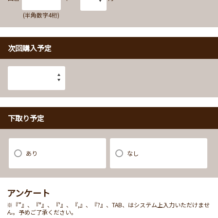
(半角数字4桁)
次回購入予定
下取り予定
あり
なし
アンケート
※『”』、『"』、『'』、『,』、『?』、TAB、はシステム上入力いただけませ
ん。予めご了承ください。