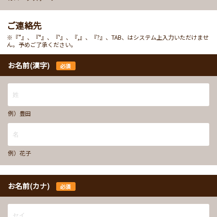
ご連絡先
※『”』、『"』、『'』、『,』、『?』、TAB、はシステム上入力いただけませ
ん。予めご了承ください。
お名前(漢字)
必須
例）豊田
例）花子
お名前(カナ)
必須