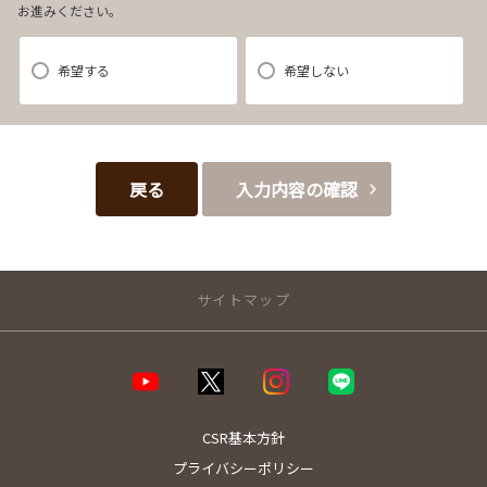
お進みください。
【3．推奨環境について】
1.当社の推奨するインターネット環境にてお申込みをお願いします。推奨
希望する
希望しない
以外の環境によって発生した情報の不備や
それに伴う連絡の不徹底については責任を負いかねますので、あらかじ
めご了承ください。
なお、不具合の生じたデータについてはお客様にお断り無く削除させて
戻る
入力内容の確認
いただく場合がございます。
※推奨環境についてはTOYOTAメーカーサイト「ご利用にあたって」を
参照ください。
サイトマップ
【4．規約について】
店舗のご案内
1.本規約は事前の告知なく変更することがあります。変更した内容は本ペ
ージにてご確認いただくものとします。
店舗一覧
高島サービスステーション
CSR基本方針
堅田店/COROLLA B･A･S･E 堅田店
【 5.カタログ郵送先について】
プライバシーポリシー
西大津店