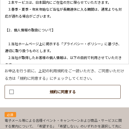
2.本サービスは、日本国内にご在住の方に限らせていただきます。
3.春季・夏季・年末年始など当社が長期連休に入る期間は、通常よりも対
応が遅れる場合がございます。
【2．個人情報の取扱について】
1.当社ホームページ上に掲示する「プライバシー・ポリシー」に基づき、
適切に取り扱うものとします。
2.当社が取得したお客様の個人情報は、以下の目的で利用させていただき
ます。
お申込を行う前に、上記の利用規約をご一読いただき、ご同意いただけ
(1)お客様リクエストに対応するにあたって問題が発生した場合の確認・
る方は「規約に同意する」にチェックしてください。
連絡
(2)お客様から照会があった場合のリクエスト情報の確認
規約に同意する
(3)お客様に不利益を与えないために行う、お客様に対する迅速なご連絡
（電子メール、電話、郵送によるご連絡）
(4)当社で取り扱っている商品・サービスなどに関する営業上のご案内
(5)商品の企画・開発あるいはお客様満足向上策などの検討のためのお客
必須
様アンケート調査の実施
電子メール等による各種イベント・キャンペーンおよび商品・サービスに関
する案内について、「希望する」「希望しない」のいずれかを選択して先に