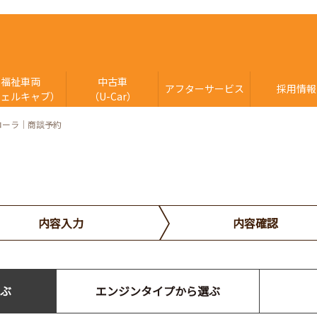
福祉車両
中古車
アフターサービス
採用情報
ウェルキャブ）
（U-Car）
ローラ｜商談予約
内容入力
内容確認
ぶ
エンジンタイプから選ぶ