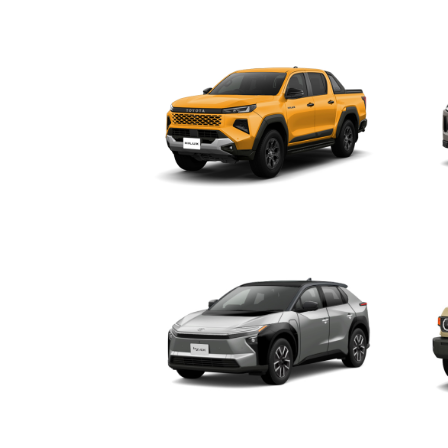
カローラ クロス
ク
ハイラックス
RA
bZ4X
ラン