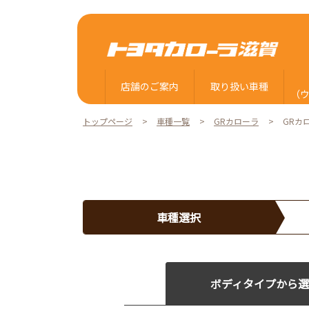
店舗のご案内
取り扱い車種
（
トップページ
車種一覧
GRカローラ
GRカ
商談予約
車種選択
ボディタイプから選