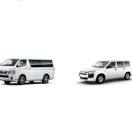
Rヤリス
GR86
イエース バン
プロボックス