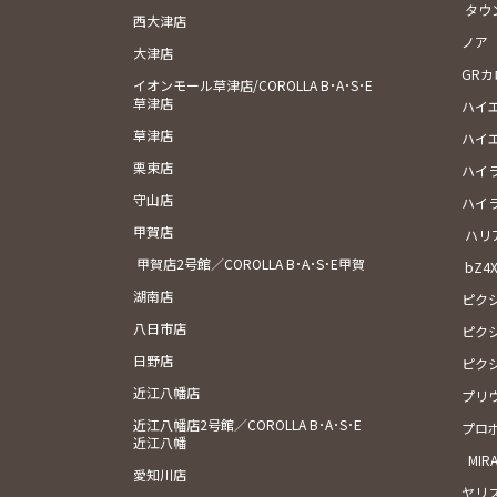
タウ
西大津店
ノア
大津店
GR
イオンモール草津店/COROLLA B･A･S･E
草津店
ハイ
草津店
ハイ
栗東店
ハイ
守山店
ハイ
甲賀店
ハリ
甲賀店2号館／COROLLA B･A･S･E甲賀
bZ4
湖南店
ピク
八日市店
ピク
日野店
ピク
近江八幡店
プリ
近江八幡店2号館／COROLLA B･A･S･E
プロ
近江八幡
MIRA
愛知川店
ヤリ