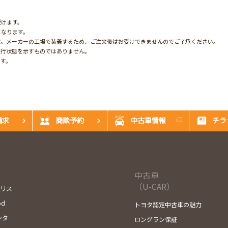
受けます。
になります。
す。メーカーの工場で装着するため、ご注文後はお受けできませんのでご了承ください。
走行状態を示すものではありません。
です。
請求
商談予約
中古車情報
チラ
中古車
（U-CAR）
ヤリス
od
トヨタ認定中古車の魅力
ンタ
ロングラン保証