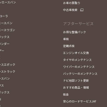
ンエースバン
お車の買取り
中古車検索
カローラ
アフターサービス
エースバン
エースワゴン
お得な整備パック
ラックス
車検
ランダー
定期点検
アー
エンジンオイル交換
X
タイヤのメンテナンス
シスエポック
ワイパーのメンテナンス
シストラック
バッテリーのメンテナンス
シスバン
ナビ地図ソフト更新
ウス
おすすめ商品・情報
ボックス
板金
I
安心のロードサービスJAF
ス