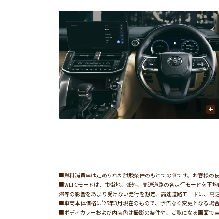
+
■燃料消費率は定められた試験条件のもとでの値です。お客様の
■WLTCモードは、市街地、郊外、高速道路の各走行モードを平
滞等の影響をあまり受けない走行を想定、高速道路モードは、高
■車両本体価格は’25年3月現在のもので、予告なく変更となる場
■ボディカラーおよび内装色は撮影の条件や、ご覧になる画面で