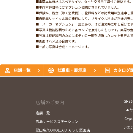
■車両本体価格はスペアタイヤ、タイヤ交換用工具付の価格です。
■車両本体価格にはオプション価格は含まれていません。
■保険料、税金（除く消費税）、登録料などの諸費用は別途申し
■自動車リサイクル法の施行により、リサイクル料金が別途必要
■「メーカーオプション」「設定あり」はご注文時に申し受けま
■写真は機能説明のために各ランプを点灯したものです。実際の
■写真は機能説明のためにボディの一部を切断したカットモデル
■画面はハメ込み合成です。
■一部の写真は合成・イメージです。
店舗一覧
試乗車・展示車
カタログ
店舗のご案内
GR86
GR
店舗一覧
C+p
高島サービスステーション
シエ
堅田店/COROLLA B･A･S･E 堅田店