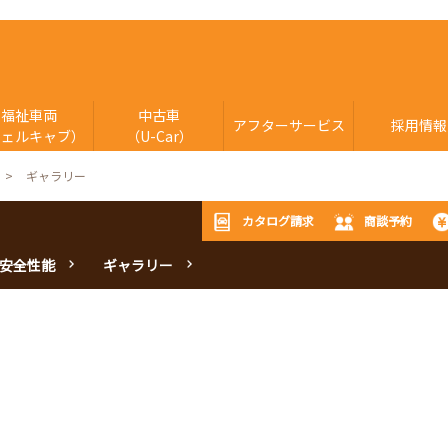
福祉車両
中古車
アフターサービス
採用情報
ウェルキャブ）
（U-Car）
ギャラリー
カタログ請求
商談予約
安全性能
ギャラリー