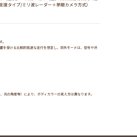
支援タイプ/ミリ波レーダー＋単眼カメラ方式）
す。
影響を受ける比較的低速な走行を想定し、郊外モードは、信号や渋
外、光の角度等）により、ボディカラーの見え方は異なります。