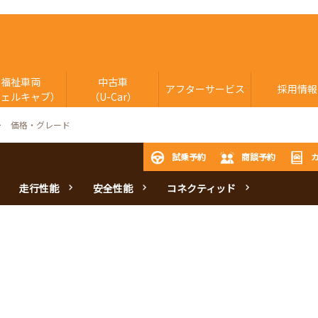
福祉車両
中古車
アフターサービス
採用情報
ウェルキャブ）
（U-Car）
価格・グレード
試乗予約
商談予約
走行性能
安全性能
コネクティッド