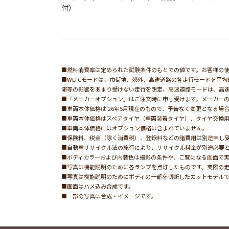
付）
■燃料消費率は定められた試験条件のもとでの値です。お客様の使
■WLTCモードは、市街地、郊外、高速道路の各走行モードを平
滞等の影響をあまり受けない走行を想定、高速道路モードは、高
■「メーカーオプション」はご注文時に申し受けます。メーカー
■車両本体価格は'26年5月現在のもので、予告なく変更となる場
■車両本体価格はスペアタイヤ（車両装着タイヤ）、タイヤ交換
■車両本体価格にはオプション価格は含まれていません。
■保険料、税金（除く消費税）、登録料などの諸費用は別途申し
■自動車リサイクル法の施行により、リサイクル料金が別途必要
■ボディカラーおよび内装色は撮影の条件や、ご覧になる画面で
■写真は機能説明のために各ランプを点灯したものです。実際の
■写真は機能説明のためにボディの一部を切断したカットモデル
■画面はハメ込み合成です。
■一部の写真は合成・イメージです。