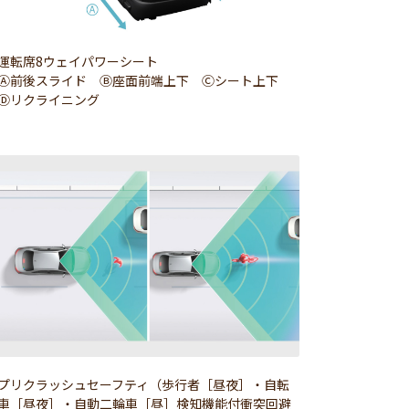
運転席8ウェイパワーシート
Ⓐ前後スライド Ⓑ座面前端上下 Ⓒシート上下
Ⓓリクライニング
プリクラッシュセーフティ（歩行者［昼夜］・自転
車［昼夜］・自動二輪車［昼］検知機能付衝突回避