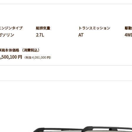
エンジンタイプ
総排気量
トランス
ミッション
駆動
ガソリン
2.7L
AT
4W
車両本体価格
（消費税込）
4,500,100 円
（税抜 4,091,000 円）