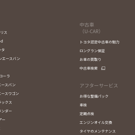
中古車
（U-CAR）
ヤリス
od
トヨタ認定中古車の魅力
ンタ
ロングラン保証
ンエースバン
お車の買取り
中古車検索
カローラ
アフターサービス
エースバン
エースワゴン
お得な整備パック
ラックス
車検
ランダー
定期点検
アー
エンジンオイル交換
X
タイヤのメンテナンス