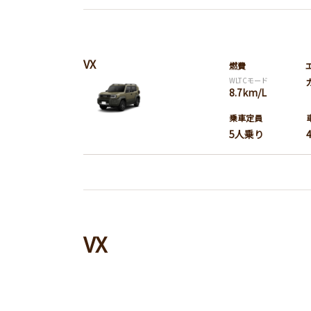
VX
燃費
WLTCモード
8.7km/L
乗車定員
5人乗り
VX