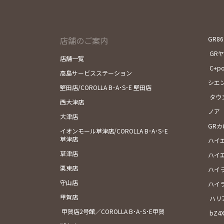
店舗のご案内
GR86
GR
店舗一覧
C+p
高島サービスステーション
シエ
堅田店/COROLLA B･A･S･E 堅田店
タウ
西大津店
ノア
大津店
GR
イオンモール草津店/COROLLA B･A･S･E
草津店
ハイ
草津店
ハイ
栗東店
ハイ
守山店
ハイ
甲賀店
ハリ
甲賀店2号館／COROLLA B･A･S･E甲賀
bZ4