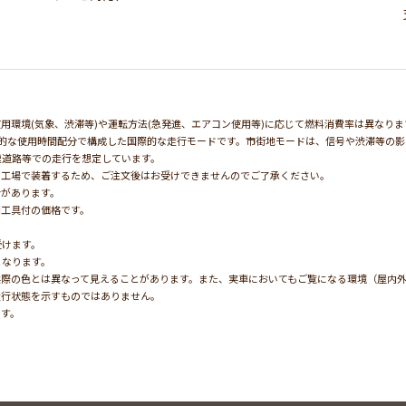
用環境(気象、渋滞等)や運転方法(急発進、エアコン使用等)に応じて燃料消費率は異なりま
均的な使用時間配分で構成した国際的な走行モードです。市街地モードは、信号や渋滞等の
速道路等での走行を想定しています。
の工場で装着するため、ご注文後はお受けできませんのでご了承ください。
合があります。
用工具付の価格です。
受けます。
となります。
実際の色とは異なって見えることがあります。また、実車においてもご覧になる環境（屋内
走行状態を示すものではありません。
です。