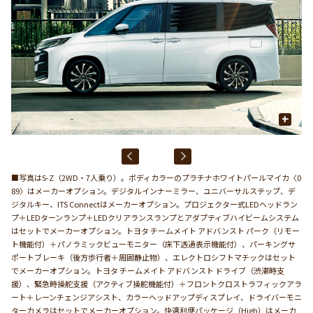
+
■写真はS-Z（2WD・7人乗り）。ボディカラーのプラチナホワイトパールマイカ〈0
89〉はメーカーオプション。デジタルインナーミラー、ユニバーサルステップ、デ
ジタルキー、ITS Connectはメーカーオプション。プロジェクター式LEDヘッドラン
プ＋LEDターンランプ＋LEDクリアランスランプとアダプティブハイビームシステム
はセットでメーカーオプション。トヨタ チームメイト アドバンスト パーク（リモー
ト機能付）＋パノラミックビューモニター（床下透過表示機能付）、パーキングサ
ポートブレーキ（後方歩行者＋周囲静止物）、エレクトロシフトマチックはセット
でメーカーオプション。トヨタ チームメイト アドバンスト ドライブ（渋滞時支
援）、緊急時操舵支援（アクティブ操舵機能付）＋フロントクロストラフィックアラ
ート＋レーンチェンジアシスト、カラーヘッドアップディスプレイ、ドライバーモニ
ターカメラはセットでメーカーオプション。快適利便パッケージ（High）はメーカ