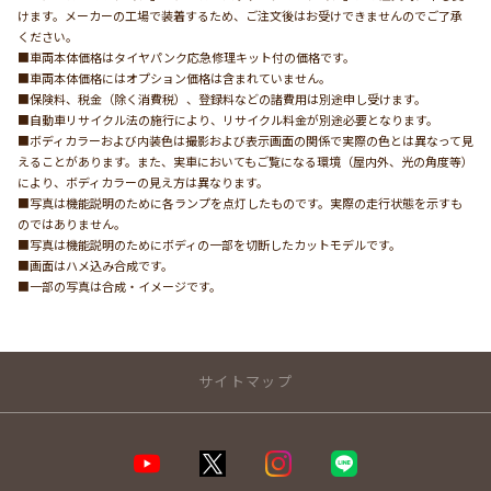
けます。メーカーの工場で装着するため、ご注文後はお受けできませんのでご了承
ください。
■車両本体価格はタイヤパンク応急修理キット付の価格です。
■車両本体価格にはオプション価格は含まれていません。
■保険料、税金（除く消費税）、登録料などの諸費用は別途申し受けます。
■自動車リサイクル法の施行により、リサイクル料金が別途必要となります。
■ボディカラーおよび内装色は撮影および表示画面の関係で実際の色とは異なって見
えることがあります。また、実車においてもご覧になる環境（屋内外、光の角度等）
により、ボディカラーの見え方は異なります。
■写真は機能説明のために各ランプを点灯したものです。実際の走行状態を示すも
のではありません。
■写真は機能説明のためにボディの一部を切断したカットモデルです。
■画面はハメ込み合成です。
■一部の写真は合成・イメージです。
サイトマップ
店舗のご案内