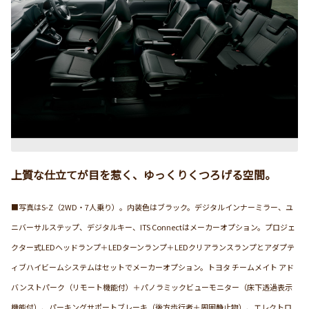
上質な仕立てが目を惹く、ゆっくりくつろげる空間。
■写真はS-Z（2WD・7人乗り）。内装色はブラック。デジタルインナーミラー、ユ
ニバーサルステップ、デジタルキー、ITS Connectはメーカーオプション。プロジェ
クター式LEDヘッドランプ＋LEDターンランプ＋LEDクリアランスランプとアダプテ
ィブハイビームシステムはセットでメーカーオプション。トヨタ チームメイト アド
バンストパーク（リモート機能付）＋パノラミックビューモニター（床下透過表示
機能付）、パーキングサポートブレーキ（後方歩行者＋周囲静止物）、エレクトロ