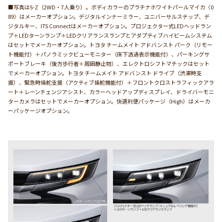
■写真はS-Z（2WD・7人乗り）。ボディカラーのプラチナホワイトパールマイカ〈0
89〉はメーカーオプション。デジタルインナーミラー、ユニバーサルステップ、デ
ジタルキー、ITS Connectはメーカーオプション。プロジェクター式LEDヘッドラン
プ＋LEDターンランプ＋LEDクリアランスランプとアダプティブハイビームシステム
はセットでメーカーオプション。トヨタ チームメイト アドバンスト パーク（リモー
ト機能付）＋パノラミックビューモニター（床下透過表示機能付）、パーキングサ
ポートブレーキ（後方歩行者＋周囲静止物）、エレクトロシフトマチックはセット
でメーカーオプション。トヨタ チームメイト アドバンスト ドライブ（渋滞時支
援）、緊急時操舵支援（アクティブ操舵機能付）＋フロントクロストラフィックアラ
ート＋レーンチェンジアシスト、カラーヘッドアップディスプレイ、ドライバーモニ
ターカメラはセットでメーカーオプション。快適利便パッケージ（High）はメーカ
ーパッケージオプション。