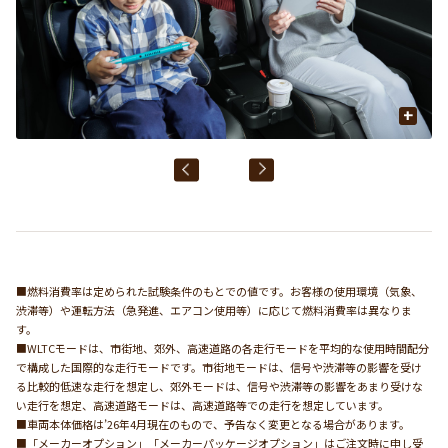
+
■燃料消費率は定められた試験条件のもとでの値です。お客様の使用環境（気象、
渋滞等）や運転方法（急発進、エアコン使用等）に応じて燃料消費率は異なりま
す。
■WLTCモードは、市街地、郊外、高速道路の各走行モードを平均的な使用時間配分
で構成した国際的な走行モードです。市街地モードは、信号や渋滞等の影響を受け
る比較的低速な走行を想定し、郊外モードは、信号や渋滞等の影響をあまり受けな
い走行を想定、高速道路モードは、高速道路等での走行を想定しています。
■車両本体価格は’26年4月現在のもので、予告なく変更となる場合があります。
■「メーカーオプション」「メーカーパッケージオプション」はご注文時に申し受