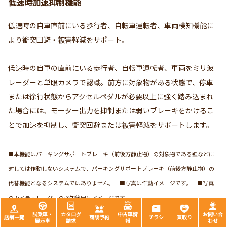
低速時加速抑制機能
低速時の自車直前にいる歩行者、自転車運転者、車両検知機能に
より衝突回避・被害軽減をサポート。
低速時の自車の直前にいる歩行者、自転車運転者、車両をミリ波
レーダーと単眼カメラで認識。前方に対象物がある状態で、停車
または徐行状態からアクセルペダルが必要以上に強く踏み込まれ
た場合には、モーター出力を抑制または弱いブレーキをかけるこ
とで加速を抑制し、衝突回避または被害軽減をサポートします。
■本機能はパーキングサポートブレーキ（前後方静止物）の対象物である壁などに
対しては作動しないシステムで、パーキングサポートブレーキ（前後方静止物）の
代替機能となるシステムではありません。 ■写真は作動イメージです。 ■写真
のカメラ・レーダーの検知範囲はイメージです。
試乗車・
カタログ
中古車情
お問い合
店舗一覧
商談予約
チラシ
買取り
展示車
請求
報
わせ