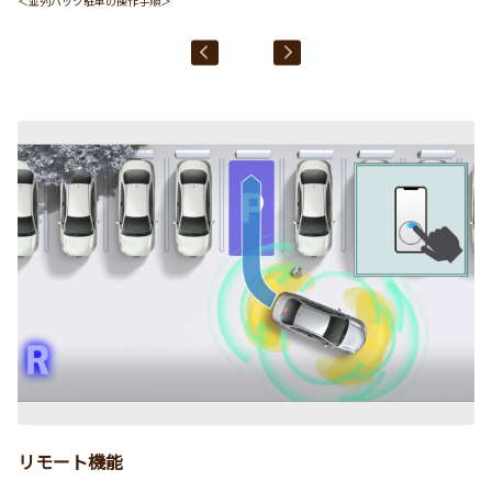
＜並列バック駐車の操作手順＞
＜
＊
リモート機能