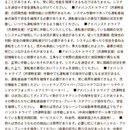
ることがあります。また、常に同じ性能を発揮できるものではありません。システ
ムを過信せず安全運転を心がけてください。 ■アドバンスト ドライブ（渋滞時支
援）の認識性能･制御性能には限界があるため、システム作動中であっても運転者自
身の操作で安全を確保する必要があります。運転者は自らの責任で周囲の状況を把
握し、いつでも運転操作できるよう備えてください。 ■アドバンスト ドライブ
（渋滞時支援）が正常に作動していたとしても、運転者が認識している周囲の状況
とシステムが検知している状況が異なる場合があります。従って注意義務･危険性の
判断･安全の確保は運転者が行う必要があります。システムに頼ったり安全を委ねる
運転をしたりすると、思わぬ事故につながり、重大な傷害におよぶか、最悪の場合
死亡につながるおそれがあります。 ■アドバンスト ドライブ（渋滞時支援）は地
図情報をもとに制御するため、工事などで実際の道路状況と地図情報が異なる場
合、正常に作動しないおそれがあります。システムを過信せず、常に周囲の状況を把
握した上で、運転者の責任においてシステムを使用してください。 ■アドバンス
ト ドライブ（渋滞時支援）作動中でも運転者での操作が必要となる状況があるた
め、運転者自身で視界を確保する必要があります。常に視界を確保できるよう、次
の機能をご使用ください（ヘッドランプ/ワイパー/フロントデフロスター･リヤウイ
ンドゥデフォッガー･ドアミラーヒーター）。 ■アドバンスト ドライブ（渋滞時支
援）は状況に応じてディスプレイ表示でステアリングの保持を促すことがあります。
その際はただちに運転者自身でアクセル･ブレーキ･ステアリング操作を行い、安全
を確保してください。 ■例えば次のようなシーンでは自動車専用道路上でもアド
バンスト ドライブ（渋滞時支援）は作動しません（中央分離帯がポール等で区切ら
れている暫定供用区間、サービスエリア、料金所、路線新設された道路等）。 ■
例えば次のようなものの検出には限界があります。必要に応じて自らハンドル・アク
セル・ブレーキを操作してください（自車の前方に割り込みがあったとき、他車が