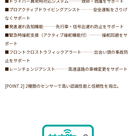
■ドライバー異常時対応システム………救命・救護をサポート
■プロアクティブドライビングアシスト………安全運転をさりげ
なくサポート
■発進遅れ告知機能………先行車・信号出遅れ防止をサポート
■緊急時操舵支援（アクティブ操舵機能付）………操舵回避をサ
ポート
■フロントクロストラフィックアラート………出会い頭の事故防
止をサポート
■レーンチェンジアシスト………高速道路の車線変更をサポート
[POINT 2] 2種類のセンサーで高い認識性能と信頼性を両立。