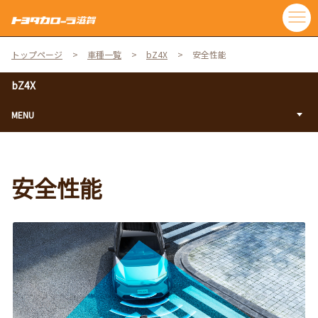
トップページ
車種一覧
bZ4X
安全性能
bZ4X
MENU
安全性能