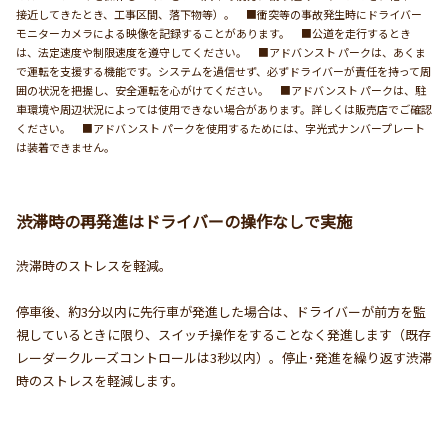
接近してきたとき、工事区間、落下物等）。 ■衝突等の事故発生時にドライバー
モニターカメラによる映像を記録することがあります。 ■公道を走行するとき
は、法定速度や制限速度を遵守してください。 ■アドバンスト パークは、あくま
で運転を支援する機能です。システムを過信せず、必ずドライバーが責任を持って周
囲の状況を把握し、安全運転を心がけてください。 ■アドバンスト パークは、駐
車環境や周辺状況によっては使用できない場合があります。詳しくは販売店でご確認
ください。 ■アドバンスト パークを使用するためには、字光式ナンバープレート
は装着できません。
渋滞時の再発進はドライバーの操作なしで実施
渋滞時のストレスを軽減。
停車後、約3分以内に先行車が発進した場合は、ドライバーが前方を監
視しているときに限り、スイッチ操作をすることなく発進します（既存
レーダークルーズコントロールは3秒以内）。停止･発進を繰り返す渋滞
時のストレスを軽減します。