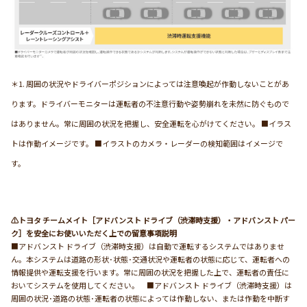
＊1. 周囲の状況やドライバーポジションによっては注意喚起が作動しないことがあ
ります。ドライバーモニターは運転者の不注意行動や姿勢崩れを未然に防ぐもので
はありません。常に周囲の状況を把握し、安全運転を心がけてください。 ■イラス
トは作動イメージです。 ■イラストのカメラ・レーダーの検知範囲はイメージで
す。
⚠トヨタ チームメイト［アドバンスト ドライブ（渋滞時支援）・アドバンスト パー
ク］を安全にお使いいただく上での留意事項説明
■アドバンスト ドライブ（渋滞時支援）は自動で運転するシステムではありませ
ん。本システムは道路の形状･状態･交通状況や運転者の状態に応じて、運転者への
情報提供や運転支援を行います。常に周囲の状況を把握した上で、運転者の責任に
おいてシステムを使用してください。 ■アドバンスト ドライブ（渋滞時支援）は
周囲の状況･道路の状態･運転者の状態によっては作動しない、または作動を中断す