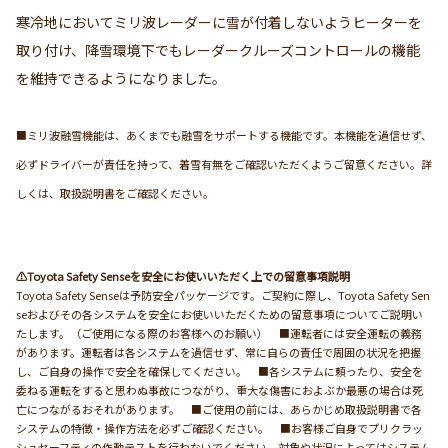
寒冷地においてミリ波レーダーに雪が付着しないようヒーターを
取り付け、降雪環境下でもレーダークルーズコントロールの機能
を維持できるようになりました。
■ミリ波融雪機能は、あくまでも融雪をサポートする機能です。本機能を過信せず、
必ずドライバーが責任を持って、着雪有無をご確認いただくようご留意ください。詳
しくは、取扱説明書をご確認ください。
⚠Toyota Safety Senseを安全にお使いいただく上での留意事項説明
Toyota Safety Senseは予防安全パッケージです。ご契約に際し、Toyota Safety Sen
seおよびその各システムを安全にお使いいただくための留意事項についてご説明い
たします。（ご使用になる際のお客様へのお願い） ■運転者には安全運転の義務
があります。運転者は各システムを過信せず、常に自らの責任で周囲の状況を把握
し、ご自身の操作で安全を確保してください。 ■各システムに頼ったり、安全を
委ねる運転をすると思わぬ事故につながり、重大な傷害におよぶか最悪の場合は死
亡につながるおそれがあります。 ■ご使用の前には、あらかじめ取扱説明書で各
システムの特徴・操作方法を必ずご確認ください。 ■お客様ご自身でプリクラッ
シュセーフティの作動テストを行わないでください。対象や状況によってはシステム