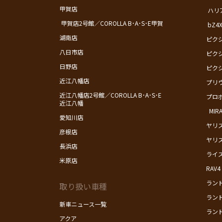
甲賀店
ハリ
甲賀店2号館／COROLLA B･A･S･E甲賀
bZ4
湖南店
ピク
八日市店
ピク
日野店
ピク
近江八幡店
プリ
近江八幡店2号館／COROLLA B･A･S･E
プロ
近江八幡
MIRA
愛知川店
ヤリ
彦根店
ヤリ
長浜店
ライ
米原店
RAV4
ランド
取り扱い車種
ランド
新車ニュース一覧
ランド
アクア