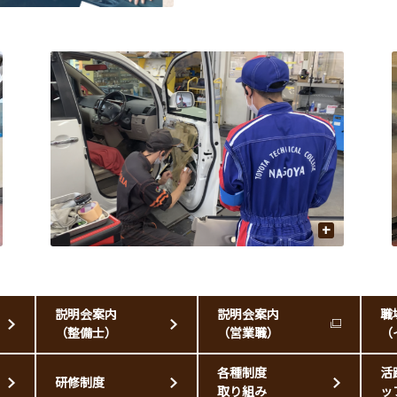
+
説明会案内
説明会案内
職
（整備士）
（営業職）
（
各種制度
活
研修制度
取り組み
ッ