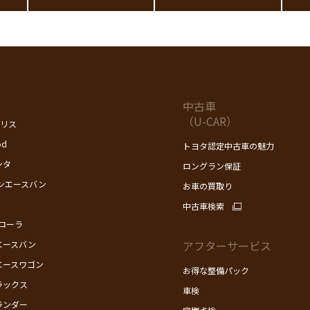
中古車
（U-CAR）
ヤリス
od
トヨタ認定中古車の魅力
ンタ
ロングラン保証
ンエースバン
お車の買取り
中古車検索
カローラ
アフターサービス
エースバン
エースワゴン
お得な整備パック
ラックス
車検
ランダー