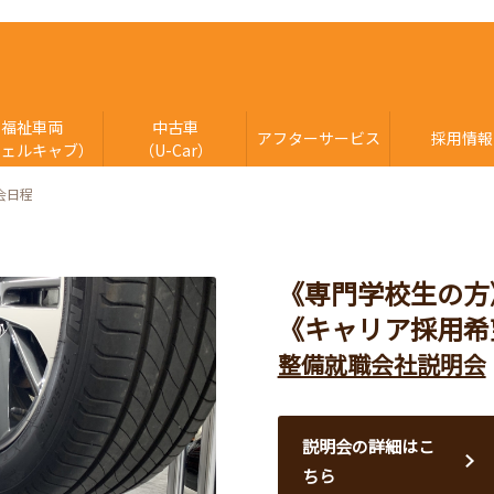
福祉車両
中古車
アフターサービス
採用情報
ウェルキャブ）
（U-Car）
会日程
《専門学校生の方
《キャリア採用希
整備就職会社説明会
説明会の詳細はこ
ちら