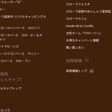
クルーザー”FJ”
カローラフェスタ
ミー
カローラ滋賀のあんしん３星保証
ーラ滋賀オリジナルキャンピングカ
カローラカフェ
musée de la Corolla
ンエースバンベース カロンツ
女性チーム『クローバー』
ンエースベース カロ・ビー＆カ
ツムリ
お得なキャンペーン情報
ントラビーンズ
賢い買い方☆
エースワゴンベース ウィニー
採用情報
シスベース カロ・ブン
採用情報トップ
車両
ェルキャブ）
ルキャブトップ
あたって