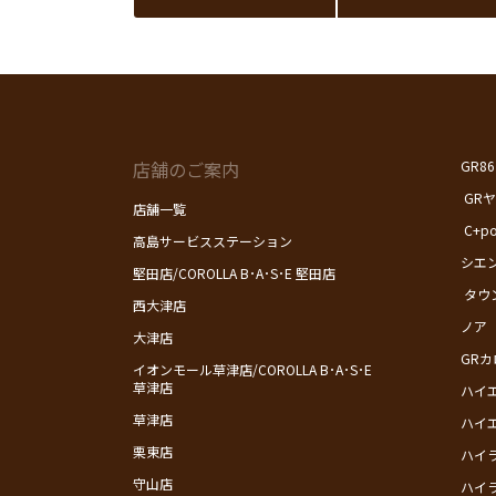
店舗のご案内
GR86
GR
店舗一覧
C+p
高島サービスステーション
シエ
堅田店/COROLLA B･A･S･E 堅田店
タウ
西大津店
ノア
大津店
GR
イオンモール草津店/COROLLA B･A･S･E
草津店
ハイ
草津店
ハイ
栗東店
ハイ
守山店
ハイ