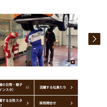
+
場の日常・様子
活躍する社員たち
インスタ）
躍する女性スタ
採用問合せ
フ