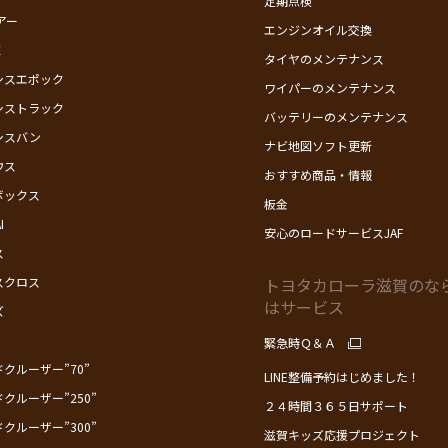
定期点検
アー
エンジンオイル交換
X
タイヤのメンテナンス
シスエポック
ワイパーのメンテナンス
シストラック
バッテリーのメンテナンス
シスバン
ナビ地図ソフト更新
ウス
おすすめ商品・情報
ボックス
板金
I
安心のロードサービスJAF
ス
スクロス
トヨタカローラ滋賀のな
はサービス
ズ
緊急時Ｑ＆Ａ
クルーザー”70”
LINE整備予約はじめました！
クルーザー”250”
２４時間３６５日サポート
クルーザー”300”
滋賀キッズ応援プロジェクト